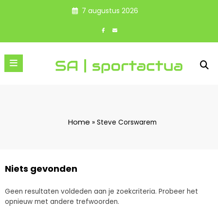
Spring
7 augustus 2026
naar
de
inhoud
Home
»
Steve Corswarem
Niets gevonden
Geen resultaten voldeden aan je zoekcriteria. Probeer het
opnieuw met andere trefwoorden.