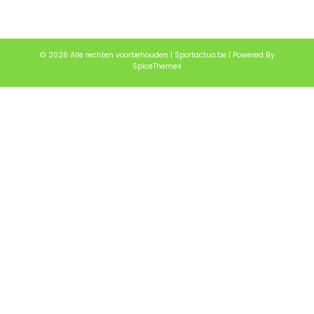
© 2026 Alle rechten voorbehouden | Sportactua.be | Powered By
SpiceThemes