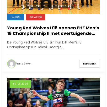
HANDBAL
RED WOLVES
Young Red Wolves U18 openen EHF Men’s
18 Championship II met overtuigende
zege tegen Cyprus
De Young Red Wolves U18 zijn hun EHF Men’s 18
Championship II in Telavi, Georgië…
Frank Gielen
LEES MEER
30 juli 2026