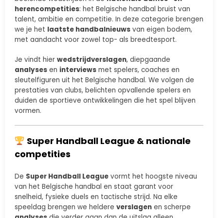
herencompetities
: het Belgische handbal bruist van
talent, ambitie en competitie. In deze categorie brengen
we je het
laatste handbalnieuws
van eigen bodem,
met aandacht voor zowel top- als breedtesport.
Je vindt hier
wedstrijdverslagen
, diepgaande
analyses
en
interviews
met spelers, coaches en
sleutelfiguren uit het Belgische handbal. We volgen de
prestaties van clubs, belichten opvallende spelers en
duiden de sportieve ontwikkelingen die het spel blijven
vormen.
Super Handball League & nationale
competities
De
Super Handball League
vormt het hoogste niveau
van het Belgische handbal en staat garant voor
snelheid, fysieke duels en tactische strijd. Na elke
speeldag brengen we heldere
verslagen
en scherpe
analyses
die verder gaan dan de uitslag alleen.