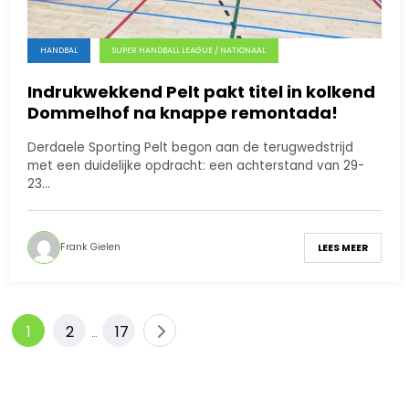
HANDBAL
SUPER HANDBALL LEAGUE / NATIONAAL
Indrukwekkend Pelt pakt titel in kolkend
Dommelhof na knappe remontada!
Derdaele Sporting Pelt begon aan de terugwedstrijd
met een duidelijke opdracht: een achterstand van 29-
23…
Frank Gielen
LEES MEER
Berichten
1
2
17
…
paginering