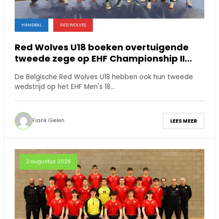
HANDBAL
RED WOLVES
Red Wolves U18 boeken overtuigende
tweede zege op EHF Championship II
tegen Groot-Brittannië
De Belgische Red Wolves U18 hebben ook hun tweede
wedstrijd op het EHF Men's 18…
Frank Gielen
LEES MEER
2 augustus 2026