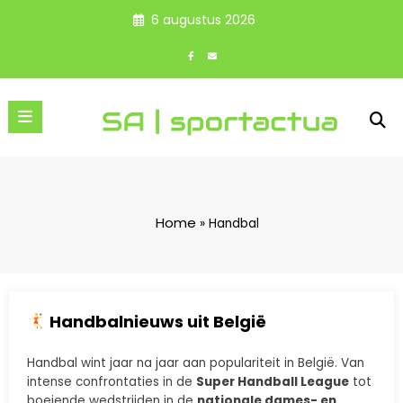
Spring
6 augustus 2026
naar
de
inhoud
Home
»
Handbal
Handbalnieuws uit België
Handbal wint jaar na jaar aan populariteit in België. Van
intense confrontaties in de
Super Handball League
tot
boeiende wedstrijden in de
nationale dames- en