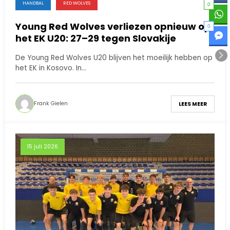
HANDBAL
RED WOLVES
0
Young Red Wolves verliezen opnieuw op
0
het EK U20: 27–29 tegen Slovakije
De Young Red Wolves U20 blijven het moeilijk hebben op
het EK in Kosovo. In…
Frank Gielen
LEES MEER
15 juli 2026