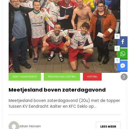
0
0
0
OOST-VLAANDEREN
PROVINCIAAL VOETBAL
VOETBAL
Meetjesland boven zaterdagavond
Meetjesland boven zaterdagavond (20u) met de topper
tussen KV Eendracht Aalter en KFC Eeklo op…
Johan Hansen
LEES MEER