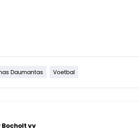
mas Daumantas
Voetbal
r Bocholt vv