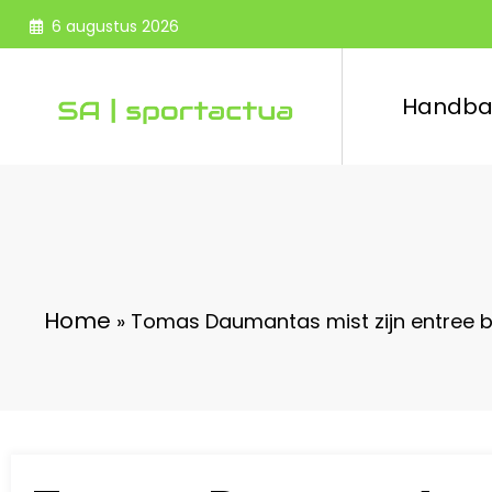
Spring
6 augustus 2026
naar
de
inhoud
Handba
Home
»
Tomas Daumantas mist zijn entree bij