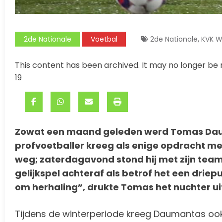
,
2de Nationale
Voetbal
2de Nationale
KVK W
This content has been archived. It may no longer be 
19
Zowat een maand geleden werd Tomas Dauma
profvoetballer kreeg als enige opdracht me
weg; zaterdagavond stond hij met zijn team 
gelijkspel achteraf als betrof het een driep
om herhaling”, drukte Tomas het nuchter ui
Tijdens de winterperiode kreeg Daumantas ook