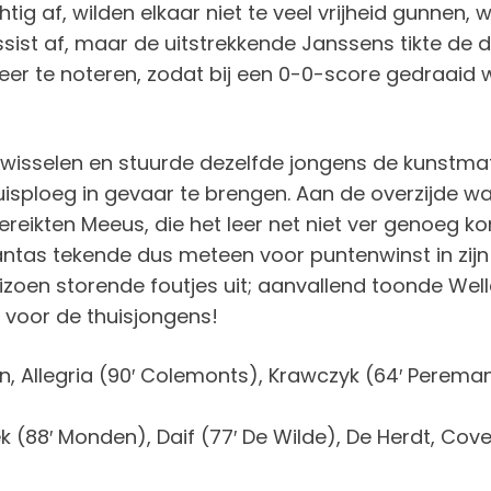
htig af, wilden elkaar niet te veel vrijheid gunnen
assist af, maar de uitstrekkende Janssens tikte de
meer te noteren, zodat bij een 0-0-score gedraaid 
wisselen en stuurde dezelfde jongens de kunstmat
isploeg in gevaar te brengen. Aan de overzijde wa
ikten Meeus, die het leer net niet ver genoeg kon 
ntas tekende dus meteen voor puntenwinst in zijn
eizoen storende foutjes uit; aanvallend toonde Well
 voor de thuisjongens!
 Allegria (90′ Colemonts), Krawczyk (64′ Peremans
(88′ Monden), Daif (77′ De Wilde), De Herdt, Covel