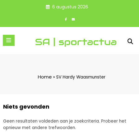
Spring
6 augustus 2026
naar
de
inhoud
Home
»
SV Hardy Waasmunster
Niets gevonden
Geen resultaten voldeden aan je zoekcriteria. Probeer het
opnieuw met andere trefwoorden.