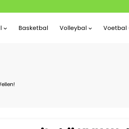
l
Basketbal
Volleybal
Voetbal
ellen!