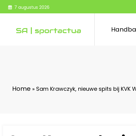
Spring
7 augustus 2026
naar
de
inhoud
Handba
Home
»
Sam Krawczyk, nieuwe spits bij KVK W