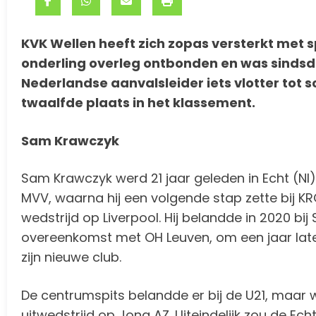
KVK Wellen heeft zich zopas versterkt met sp
onderling overleg ontbonden en was sindsd
Nederlandse aanvalsleider iets vlotter tot 
twaalfde plaats in het klassement.
Sam Krawczyk
Sam Krawczyk werd 21 jaar geleden in Echt (Nl) 
MVV, waarna hij een volgende stap zette bij K
wedstrijd op Liverpool. Hij belandde in 2020 bij
overeenkomst met OH Leuven, om een jaar later 
zijn nieuwe club.
De centrumspits belandde er bij de U21, maar w
uitwedstrijd op Jong AZ. Uiteindelijk zou de Ec