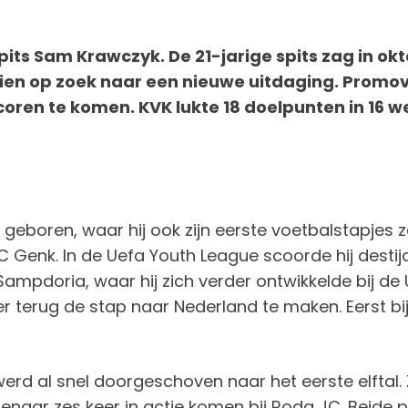
its Sam Krawczyk. De 21-jarige spits zag in okto
ien op zoek naar een nieuwe uitdaging. Promo
scoren te komen. KVK lukte 18 doelpunten in 16
geboren, waar hij ook zijn eerste voetbalstapjes z
RC Genk. In de Uefa Youth League scoorde hij desti
 Sampdoria, waar hij zich verder ontwikkelde bij de 
terug de stap naar Nederland te maken. Eerst bij 
erd al snel doorgeschoven naar het eerste elftal. 
htenaar zes keer in actie komen bij Roda JC. Beide 