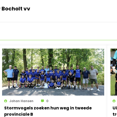
r Bocholt vv
Johan Hansen
0
Stormvogels zoeken hun weg in tweede
Ui
provinciale B
t