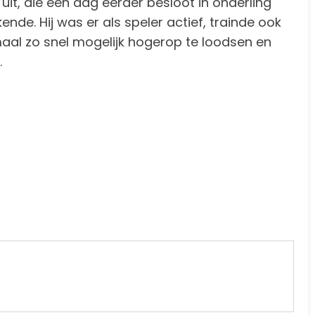
t, die een dag eerder besloot in onderling
e. Hij was er als speler actief, trainde ook
aal zo snel mogelijk hogerop te loodsen en
.