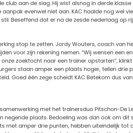
club aan de slag. Hij wist alsnog in derde klasse t
e aanpak evenwel niet aan. KAC haalde nog wel vie
stil. Beseffend dat er na de zesde nederlaag op rij
erking stop te zetten. Jordy Wouters, coach van 
ijden voor zijn rekening nemen. “Wij wensen een
ig onze zoektocht naar een trainer opstarten”, klin
rgers staan amper een plaats hoger, tellen drie
ld. Goed één zege scheidt KAC Betekom dus van 
enwerking met het trainersduo Pitschon-De Leenh
en negende plaats. Bedoeling was dan ook om dit 
ts met amper drie punten, hebben uiteindelijk tot 