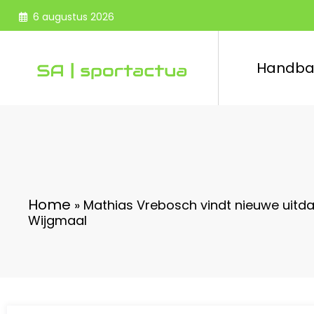
Spring
6 augustus 2026
naar
de
inhoud
Handba
Home
»
Mathias Vrebosch vindt nieuwe uitda
Wijgmaal