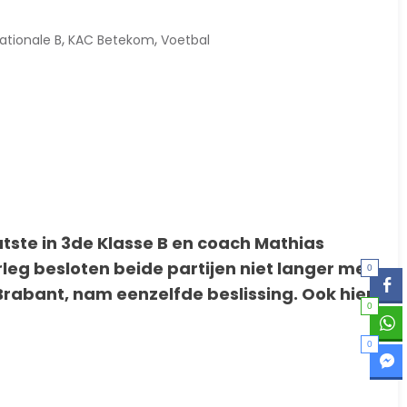
,
,
ationale B
KAC Betekom
Voetbal
ste in 3de Klasse B en coach Mathias
eg besloten beide partijen niet langer met
0
rabant, nam eenzelfde beslissing. Ook hier
0
0