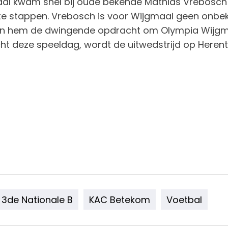
 kwam snel bij oude bekende Mathias Vrebosch ui
 stappen. Vrebosch is voor Wijgmaal geen onbekend
. Aan hem de dwingende opdracht om Olympia Wijgm
ht deze speeldag, wordt de uitwedstrijd op Herent
3de Nationale B
KAC Betekom
Voetbal