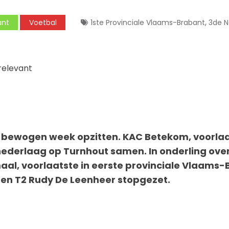
,
ant
Voetbal
1ste Provinciale Vlaams-Brabant
3de N
relevant
bewogen week opzitten. KAC Betekom, voorlaat
derlaag op Turnhout samen. In onderling overl
l, voorlaatste in eerste provinciale Vlaams-B
 en T2 Rudy De Leenheer stopgezet.