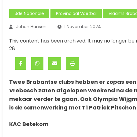
3de Nationale
Provinciaal Voetbal
Vlaams Brab
Johan Hansen
1 November 2024
This content has been archived. It may no longer be 
28
Twee Brabantse clubs hebben er zopas een 
Vrebosch zaten afgelopen weekend na de ne
mekaar verder te gaan. Ook Olympia Wijgmaa
is de samenwerking met T1 Patrick Pitschon
KAC Betekom