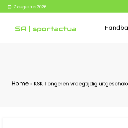
Spring
7 augustus 2026
naar
de
inhoud
Handba
Home
»
KSK Tongeren vroegtijdig uitgeschak