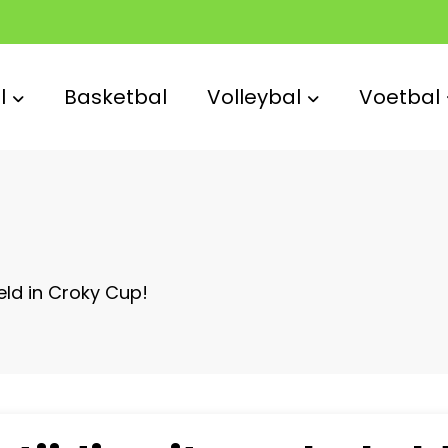
l
Basketbal
Volleybal
Voetbal
eld in Croky Cup!