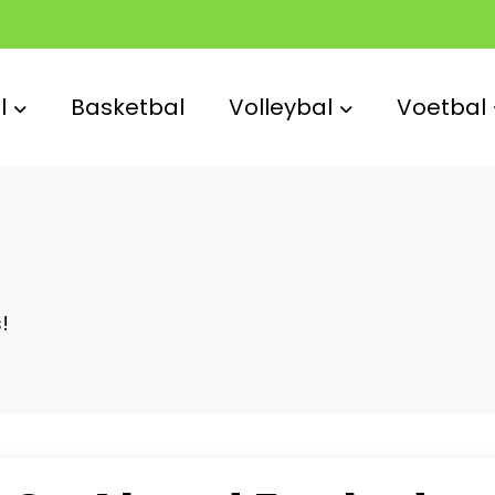
l
Basketbal
Volleybal
Voetbal
!