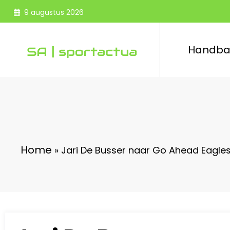
Spring
9 augustus 2026
naar
de
inhoud
Handba
Home
»
Jari De Busser naar Go Ahead Eagles