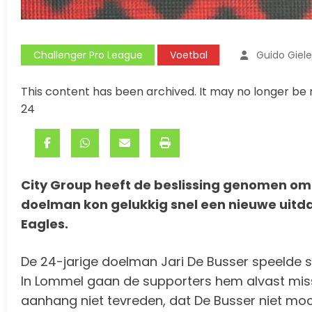
Challenger Pro League
Voetbal
Guido Giel
This content has been archived. It may no longer be 
24
City Group heeft de beslissing genomen om 
doelman kon gelukkig snel een nieuwe uitda
Eagles.
De 24-jarige doelman Jari De Busser speelde 
In Lommel gaan de supporters hem alvast missen
aanhang niet tevreden, dat De Busser niet moc