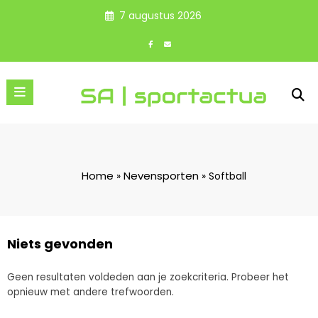
Spring
7 augustus 2026
naar
de
inhoud
Home
Nevensporten
»
»
Softball
Niets gevonden
Geen resultaten voldeden aan je zoekcriteria. Probeer het
opnieuw met andere trefwoorden.