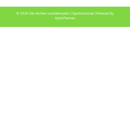
© 2026 Alle rechten voorbehouden | Sportactua.be | Powered By
SpiceThemes