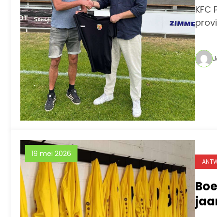
KFC 
provi
J
19 mei 2026
ANTW
Boe
jaa