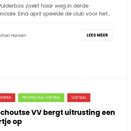
Pulderbos zoekt haar weg in derde
nciale. Eind april speelde de club voor het…
LEES MEER
ohan Hansen
ERPEN
PROVINCIAAL VOETBAL
VOETBAL
choutse VV bergt uitrusting een
rtje op