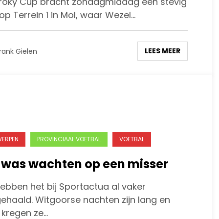
roky Cup bracht zondagmiddag een stevig
op Terrein 1 in Mol, waar Wezel…
LEES MEER
rank Gielen
ERPEN
PROVINCIAAL VOETBAL
VOETBAL
 was wachten op een misser
ebben het bij Sportactua al vaker
ehaald. Witgoorse nachten zijn lang en
 kregen ze…