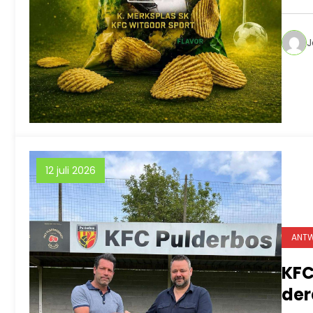
J
12 juli 2026
ANTW
KFC
der