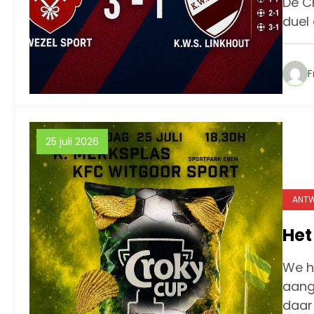
De C
duel 
F
25 juli 2026
ANTW
Het
We h
aang
daar