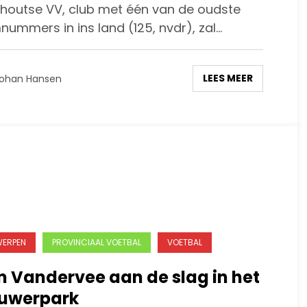
houtse VV, club met één van de oudste
ummers in ins land (125, nvdr), zal…
LEES MEER
ohan Hansen
ERPEN
PROVINCIAAL VOETBAL
VOETBAL
 Vandervee aan de slag in het
uwerpark