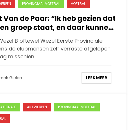
ERPEN
PROVINCIAAL VOETBAL
VOETBAL
t Van de Paar: “Ik heb gezien dat
een groep staat, en daar kunnen
mee verder”
ezel B oftewel Wezel Eerste Provinciale
ens de clubmensen zelf verraste afgelopen
ag misschien…
LEES MEER
rank Gielen
NATIONALE
ANTWERPEN
PROVINCIAAL VOETBAL
BAL