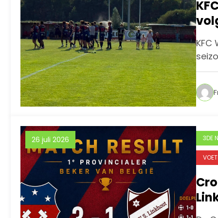
KFC
vol
Zwe
KFC W
seizo
F
3DE 
26 juli 2026
VOET
Cro
Lin
hel