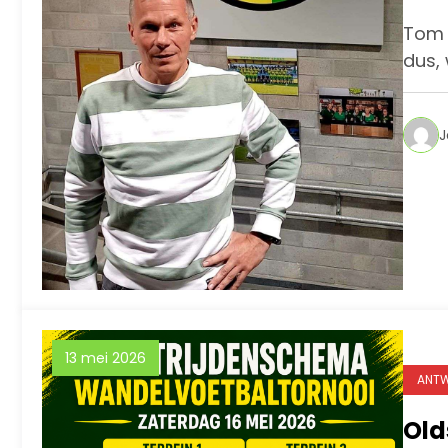
Tom 
dus,
J
13 mei 2026
ANTW
Old