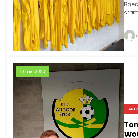
Boec
stamn
J
16 mei 2026
ANTW
Tom
Wo