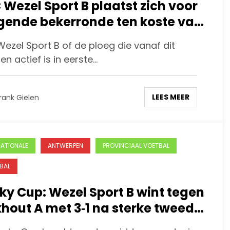
 Wezel Sport B plaatst zich voor
gende bekerronde ten koste van
vegem Sport
ezel Sport B of de ploeg die vanaf dit
en actief is in eerste…
LEES MEER
rank Gielen
NATIONALE
ANTWERPEN
PROVINCIAAL VOETBAL
BAL
ky Cup: Wezel Sport B wint tegen
khout A met 3‑1 na sterke tweede
ft