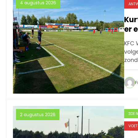
4 augustus 2026
ANTW
Kur
er 
we 
KFC W
volg
zond
F
3DE 
2 augustus 2026
VOET