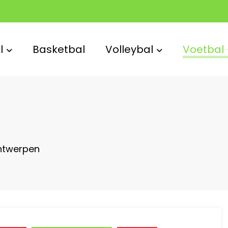
l
Basketbal
Volleybal
Voetbal
ntwerpen