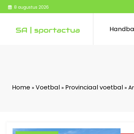
Spring
8 augustus 2026
naar
de
inhoud
Handba
Home
Voetbal
Provinciaal voetbal
»
»
»
A