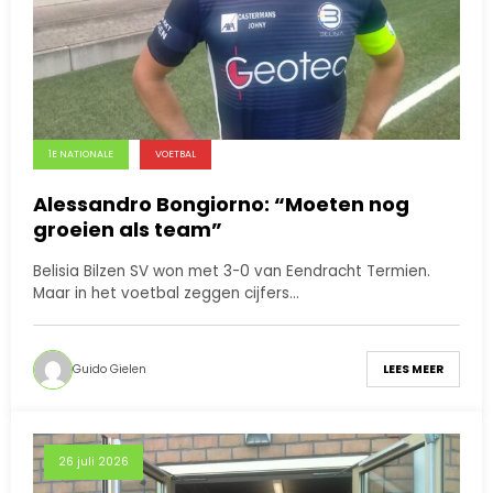
1E NATIONALE
VOETBAL
Alessandro Bongiorno: “Moeten nog
groeien als team”
Belisia Bilzen SV won met 3-0 van Eendracht Termien.
Maar in het voetbal zeggen cijfers…
Guido Gielen
LEES MEER
26 juli 2026