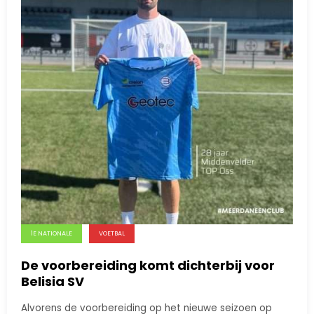
1E NATIONALE
VOETBAL
De voorbereiding komt dichterbij voor
Belisia SV
Alvorens de voorbereiding op het nieuwe seizoen op