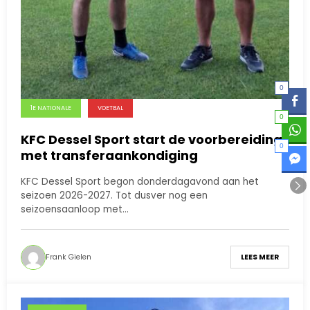
0
1E NATIONALE
VOETBAL
0
KFC Dessel Sport start de voorbereiding
0
met transferaankondiging
KFC Dessel Sport begon donderdagavond aan het
seizoen 2026-2027. Tot dusver nog een
seizoensaanloop met…
Frank Gielen
LEES MEER