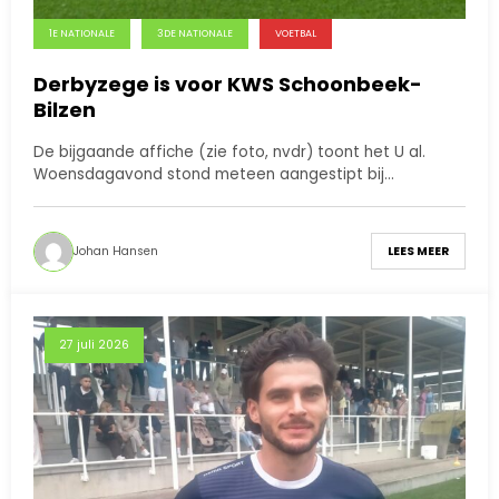
1E NATIONALE
3DE NATIONALE
VOETBAL
Derbyzege is voor KWS Schoonbeek-
Bilzen
De bijgaande affiche (zie foto, nvdr) toont het U al.
Woensdagavond stond meteen aangestipt bij…
Johan Hansen
LEES MEER
27 juli 2026