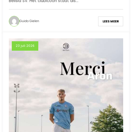
Belisia SV. Het clubicoon staat als…
Guido Gielen
LEES MEER
23 juli 2026